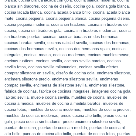
blanca
,
cocina blanca lacada con gola
,
cocina blanca moderna
,
cocina
blanca sin tiradores
,
cocina de diseño
,
cocina gola
,
cocina gola blanca
,
cocina lacada blanca
,
cocina lacada blanca brillo
,
cocina lacada blanca
mate
,
cocina pequeña
,
cocina pequeña blanca
,
cocina pequeña diseño
,
cocina pequeña moderna
,
cocina sin tiradores
,
cocina sin tiradores de
cocina
,
cocina sin tiradores gola
,
cocina sin tiradores modernas
,
cocina
sin tiradores puertas
,
cocinas
,
cocinas baratas en dos hermanas
,
cocinas baratas sevilla
,
cocinas calidad sevilla
,
cocinas dos hermanas
,
cocinas dos hermanas sevilla
,
cocinas dos hermanas spain
,
cocinas
integrales
,
cocinas mcaso
,
cocinas modernas
,
cocinas mueblesmcaso
,
cocinas rusticas
,
cocinas sevilla
,
cocinas sevilla baratas
,
cocinas
sevilla fotos
,
cocinas sevilla milanuncios
,
cocinas sevilla ofertas
,
comprar silestone en sevilla
,
diseño de cocina gola
,
encimera silestone
,
encimera silestone precio
,
encimera silestone sevilla
,
encimeras
compac sevilla
,
encimeras de silestone sevilla
,
encimeras silestone
,
fabrica de cocinas
,
fabrica de cocinas integrales
,
imagenes cocina gola
,
lapitec sevilla
,
mueble cocina sevilla
,
muebles de cocina
,
muebles de
cocina a medida
,
muebles de cocina a medida baratos
,
muebles de
cocina fotos
,
muebles de cocina modernos
,
muebles de cocina precios
,
muebles de cocinas modernas
,
precio cocina alto brillo
,
precio cocina
gola
,
precio cocina sin tiradores
,
precio encimera silestone sevilla
,
puertas de cocina
,
puertas de cocina a medida
,
puertas de cocina al
alto brillo
,
puertas de cocina alto brillo
,
puertas de cocina fotos
,
puertas