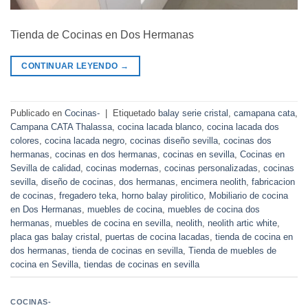
Tienda de Cocinas en Dos Hermanas
CONTINUAR LEYENDO
→
Publicado en
Cocinas-
|
Etiquetado
balay serie cristal
,
camapana cata
,
Campana CATA Thalassa
,
cocina lacada blanco
,
cocina lacada dos
colores
,
cocina lacada negro
,
cocinas diseño sevilla
,
cocinas dos
hermanas
,
cocinas en dos hermanas
,
cocinas en sevilla
,
Cocinas en
Sevilla de calidad
,
cocinas modernas
,
cocinas personalizadas
,
cocinas
sevilla
,
diseño de cocinas
,
dos hermanas
,
encimera neolith
,
fabricacion
de cocinas
,
fregadero teka
,
horno balay pirolitico
,
Mobiliario de cocina
en Dos Hermanas
,
muebles de cocina
,
muebles de cocina dos
hermanas
,
muebles de cocina en sevilla
,
neolith
,
neolith artic white
,
placa gas balay cristal
,
puertas de cocina lacadas
,
tienda de cocina en
dos hermanas
,
tienda de cocinas en sevilla
,
Tienda de muebles de
cocina en Sevilla
,
tiendas de cocinas en sevilla
COCINAS-