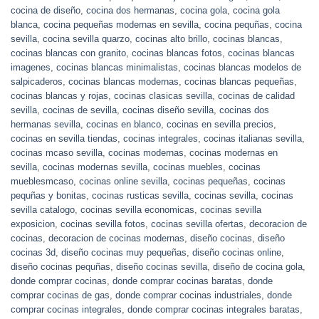
cocina de diseño
,
cocina dos hermanas
,
cocina gola
,
cocina gola
blanca
,
cocina pequeñas modernas en sevilla
,
cocina pequñas
,
cocina
sevilla
,
cocina sevilla quarzo
,
cocinas alto brillo
,
cocinas blancas
,
cocinas blancas con granito
,
cocinas blancas fotos
,
cocinas blancas
imagenes
,
cocinas blancas minimalistas
,
cocinas blancas modelos de
salpicaderos
,
cocinas blancas modernas
,
cocinas blancas pequeñas
,
cocinas blancas y rojas
,
cocinas clasicas sevilla
,
cocinas de calidad
sevilla
,
cocinas de sevilla
,
cocinas diseño sevilla
,
cocinas dos
hermanas sevilla
,
cocinas en blanco
,
cocinas en sevilla precios
,
cocinas en sevilla tiendas
,
cocinas integrales
,
cocinas italianas sevilla
,
cocinas mcaso sevilla
,
cocinas modernas
,
cocinas modernas en
sevilla
,
cocinas modernas sevilla
,
cocinas muebles
,
cocinas
mueblesmcaso
,
cocinas online sevilla
,
cocinas pequeñas
,
cocinas
pequñas y bonitas
,
cocinas rusticas sevilla
,
cocinas sevilla
,
cocinas
sevilla catalogo
,
cocinas sevilla economicas
,
cocinas sevilla
exposicion
,
cocinas sevilla fotos
,
cocinas sevilla ofertas
,
decoracion de
cocinas
,
decoracion de cocinas modernas
,
diseño cocinas
,
diseño
cocinas 3d
,
diseño cocinas muy pequeñas
,
diseño cocinas online
,
diseño cocinas pequñas
,
diseño cocinas sevilla
,
diseño de cocina gola
,
donde comprar cocinas
,
donde comprar cocinas baratas
,
donde
comprar cocinas de gas
,
donde comprar cocinas industriales
,
donde
comprar cocinas integrales
,
donde comprar cocinas integrales baratas
,