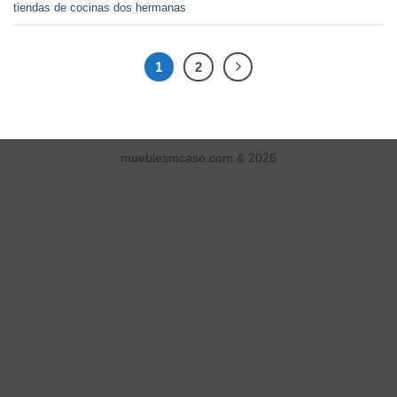
tiendas de cocinas dos hermanas
1
2
mueblesmcaso.com & 2026