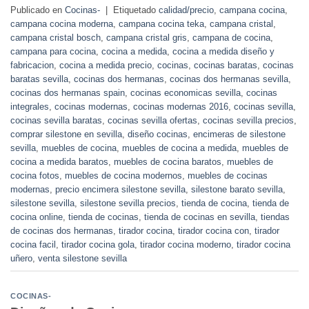
Publicado en
Cocinas-
|
Etiquetado
calidad/precio
,
campana cocina
,
campana cocina moderna
,
campana cocina teka
,
campana cristal
,
campana cristal bosch
,
campana cristal gris
,
campana de cocina
,
campana para cocina
,
cocina a medida
,
cocina a medida diseño y
fabricacion
,
cocina a medida precio
,
cocinas
,
cocinas baratas
,
cocinas
baratas sevilla
,
cocinas dos hermanas
,
cocinas dos hermanas sevilla
,
cocinas dos hermanas spain
,
cocinas economicas sevilla
,
cocinas
integrales
,
cocinas modernas
,
cocinas modernas 2016
,
cocinas sevilla
,
cocinas sevilla baratas
,
cocinas sevilla ofertas
,
cocinas sevilla precios
,
comprar silestone en sevilla
,
diseño cocinas
,
encimeras de silestone
sevilla
,
muebles de cocina
,
muebles de cocina a medida
,
muebles de
cocina a medida baratos
,
muebles de cocina baratos
,
muebles de
cocina fotos
,
muebles de cocina modernos
,
muebles de cocinas
modernas
,
precio encimera silestone sevilla
,
silestone barato sevilla
,
silestone sevilla
,
silestone sevilla precios
,
tienda de cocina
,
tienda de
cocina online
,
tienda de cocinas
,
tienda de cocinas en sevilla
,
tiendas
de cocinas dos hermanas
,
tirador cocina
,
tirador cocina con
,
tirador
cocina facil
,
tirador cocina gola
,
tirador cocina moderno
,
tirador cocina
uñero
,
venta silestone sevilla
COCINAS-