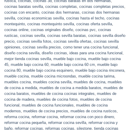
rustica
,
cocinas
,
cocinas 3d
,
cocinas baratas en dos hermanas
,
cocinas baratas sevilla
,
cocinas completas
,
cocinas completas precios
,
cocinas con encanto
,
cocinas dos hermanas
,
cocinas dos hermanas
sevilla
,
cocinas economicas sevilla
,
cocinas hasta el techo
,
cocinas
montequinto
,
cocinas montequinto sevilla
,
cocinas oferta sevilla
,
cocinas online
,
cocinas originales diseño
,
cocinas pvc
,
cocinas
rusticas
,
cocinas sevilla
,
cocinas sevilla baratas
,
cocinas sevilla diseño
precio
,
cocinas sevilla fotos
,
cocinas sevilla ofertas
,
cocinas sevilla
opiniones
,
cocinas sevilla precios
,
como tener una cocina funcional
,
diseño cocina sevilla
,
diseño cocinas
,
ideas para una cocina funcional
,
mejor tienda cocinas sevilla
,
mueble bajo cocina
,
mueble bajo cocina
45
,
mueble bajo cocina 60
,
mueble bajo cocina 60 cm
,
mueble bajo
cocina 80
,
mueble bajo cocina esquinero
,
mueble bajo cocina rinconera
,
mueble cocina
,
mueble cocina microondas
,
mueble cocina tarima
,
muebles cocina
,
muebles cocina sevilla
,
muebles de cocina
,
muebles
de cocina a medida
,
muebles de cocina a medida baratos
,
muebles de
cocina baratos
,
muebles de cocina cocinas integrales
,
muebles de
cocina de madera
,
muebles de cocina fotos
,
muebles de cocina
funcional
,
muebles de cocina funcionales
,
muebles de cocina
modernos
,
muebles de cocina precios
,
muebles de cocina rusticos
,
reforma cocina
,
reformar cocina
,
reformar cocina con poco dinero
,
reformar cocina pequeña
,
reformar cocina sevilla
,
reformar cocina y
baño
,
reformar cocinas
,
reformas cocinas
,
silestone
,
tienda cocinas