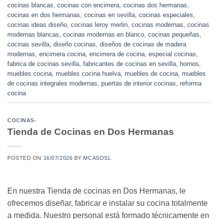
cocinas blancas
,
cocinas con encimera
,
cocinas dos hermanas
,
cocinas en dos hermanas
,
cocinas en sevilla
,
cocinas especiales
,
cocinas ideas diseño
,
cocinas leroy merlin
,
cocinas modernas
,
cocinas
modernas blancas
,
cocinas modernas en blanco
,
cocinas pequeñas
,
cocinas sevilla
,
diseño cocinas
,
diseños de cocinas de madera
modernas
,
encimera cocina
,
encimera de cocina
,
especial cocinas
,
fabrica de cocinas sevilla
,
fabricantes de cocinas en sevilla
,
hornos
,
muebles cocina
,
muebles cocina huelva
,
muebles de cocina
,
muebles
de cocinas integrales modernas
,
puertas de interior cocinas
,
reforma
cocina
COCINAS-
Tienda de Cocinas en Dos Hermanas
POSTED ON
16/07/2026
BY
MCASOSL
En nuestra Tienda de cocinas en Dos Hermanas, le
ofrecemos diseñar, fabricar e instalar su cocina totalmente
a medida. Nuestro personal está formado técnicamente en