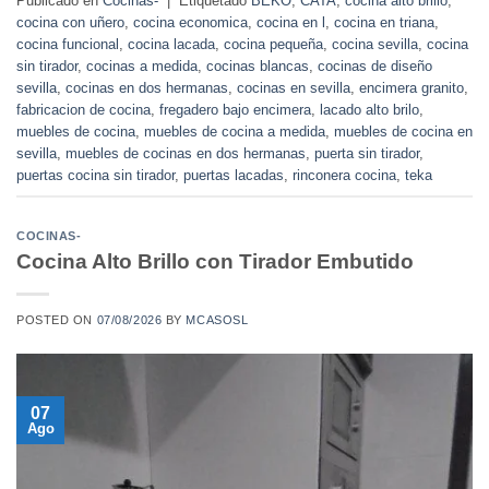
Publicado en
Cocinas-
|
Etiquetado
BEKO
,
CATA
,
cocina alto brillo
,
cocina con uñero
,
cocina economica
,
cocina en l
,
cocina en triana
,
cocina funcional
,
cocina lacada
,
cocina pequeña
,
cocina sevilla
,
cocina
sin tirador
,
cocinas a medida
,
cocinas blancas
,
cocinas de diseño
sevilla
,
cocinas en dos hermanas
,
cocinas en sevilla
,
encimera granito
,
fabricacion de cocina
,
fregadero bajo encimera
,
lacado alto brilo
,
muebles de cocina
,
muebles de cocina a medida
,
muebles de cocina en
sevilla
,
muebles de cocinas en dos hermanas
,
puerta sin tirador
,
puertas cocina sin tirador
,
puertas lacadas
,
rinconera cocina
,
teka
COCINAS-
Cocina Alto Brillo con Tirador Embutido
POSTED ON
07/08/2026
BY
MCASOSL
07
Ago