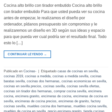
Cocina alto brillo con tirador embutido Cocina alto brillo
con tirador embutido Para que usted pueda ver su cocina
antes de empezar, le realizamos el diseño por
ordenador, pídanos presupuesto sin compromiso y le
realizaremos un diseño en 3D según sus ideas y espacio
para que pueda ver cual podría ser el resultado final. Todo
esto lo […]
CONTINUAR LEYENDO
→
Publicado en
Cocinas-
|
Etiquetado
casas de cocinas en sevilla
,
cocinas 2019
,
cocinas a medida
,
cocinas a medida sevilla
,
cocinas
baratas sevilla
,
cocinas dos hermanas
,
cocinas economicas en sevilla
,
cocinas en sevilla precios
,
cocinas sevilla
,
cocinas sevilla ofertas
,
cocinas sin tirador dos hermanas
,
comprar cocina sevilla
,
encimera
cocina
,
encimera granito
,
encimeras de cocina
,
encimeras de cocina en
sevilla
,
encimeras de cocina precios
,
encimeras de granito
,
factory
cocinas sevilla
,
muebles cocina dos hermanas
,
muebles cocina sevilla
,
muebles de cocina en sevilla
,
precio encimera granito
,
tienda cocinas