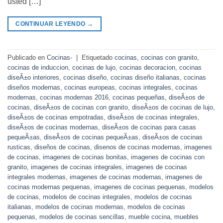
usted […]
CONTINUAR LEYENDO
→
Publicado en
Cocinas-
|
Etiquetado
cocinas
,
cocinas con granito
,
cocinas de induccion
,
cocinas de lujo
,
cocinas decoracion
,
cocinas
diseÃ±o interiores
,
cocinas diseño
,
cocinas diseño italianas
,
cocinas
diseños modernas
,
cocinas europeas
,
cocinas integrales
,
cocinas
modernas
,
cocinas modernas 2016
,
cocinas pequeñas
,
diseÃ±os de
cocinas
,
diseÃ±os de cocinas con granito
,
diseÃ±os de cocinas de lujo
,
diseÃ±os de cocinas empotradas
,
diseÃ±os de cocinas integrales
,
diseÃ±os de cocinas modernas
,
diseÃ±os de cocinas para casas
pequeÃ±as
,
diseÃ±os de cocinas pequeÃ±as
,
diseÃ±os de cocinas
rusticas
,
diseños de cocinas
,
disenos de cocinas modernas
,
imagenes
de cocinas
,
imagenes de cocinas bonitas
,
imagenes de cocinas con
granito
,
imagenes de cocinas integrales
,
imagenes de cocinas
integrales modernas
,
imagenes de cocinas modernas
,
imagenes de
cocinas modernas pequenas
,
imagenes de cocinas pequenas
,
modelos
de cocinas
,
modelos de cocinas integrales
,
modelos de cocinas
italianas
,
modelos de cocinas modernas
,
modelos de cocinas
pequenas
,
modelos de cocinas sencillas
,
mueble cocina
,
muebles