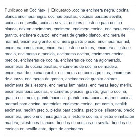
Publicado en
Cocinas-
|
Etiquetado
.cocina encimera negra
,
cocina
blanca encimera negra
,
cocinas baratas
,
cocinas baratas sevilla
,
cocinas en sevilla
,
cocinas sevilla
,
colores silestone para cocina
blanca
,
dekton encimeras
,
encimera
,
encimera cocina
,
encimera cocina
granito
,
encimera cuarzo
,
encimera de granito blanco
,
encimera de
marmol
,
encimera granito
,
encimera granito precio
,
encimera marmol
,
encimera porcelanico
,
encimera silestone colores
,
encimera silestone
precio
,
encimeras a medida
,
encimeras cocina
,
encimeras cocina
precios
,
encimeras de cocina
,
encimeras de cocina aglomerado
,
encimeras de cocina baratas
,
encimeras de cocina de madera
,
encimeras de cocina granito
,
encimeras de cocina precios
,
encimeras
de cuarzo
,
encimeras de granito
,
encimeras de granito colores
,
encimeras de silestone
,
encimeras laminadas
,
encimeras leroy merlin
,
encimeras para cocinas
,
encimeras precios
,
granito
,
granito cocina
,
granito encimera
,
granito nacional
,
granito para cocina
,
marmol cocina
,
marmol para cocina
,
materiales encimera cocina
,
naturamia
,
neolith
encimera
,
neolith precio
,
piedra para cocina
,
precio del silestone
,
precio
encimera
,
precio encimera granito
,
silestone cocina
,
silestone imitacion
madera
,
silestones blancos
,
tiendas de cocinas en sevilla
,
tiendas de
cocinas en sevilla este
,
tipos de encimeras