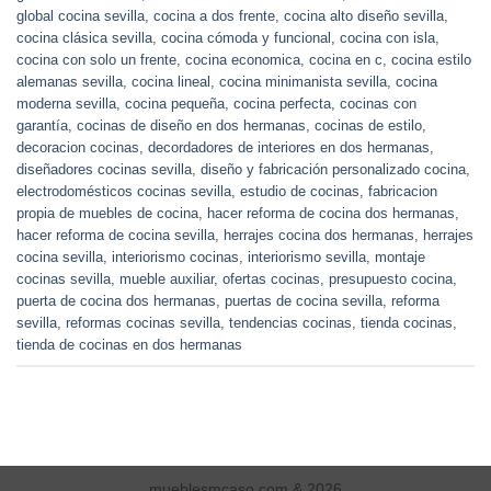
global cocina sevilla
,
cocina a dos frente
,
cocina alto diseño sevilla
,
cocina clásica sevilla
,
cocina cómoda y funcional
,
cocina con isla
,
cocina con solo un frente
,
cocina economica
,
cocina en c
,
cocina estilo
alemanas sevilla
,
cocina lineal
,
cocina minimanista sevilla
,
cocina
moderna sevilla
,
cocina pequeña
,
cocina perfecta
,
cocinas con
garantía
,
cocinas de diseño en dos hermanas
,
cocinas de estilo
,
decoracion cocinas
,
decordadores de interiores en dos hermanas
,
diseñadores cocinas sevilla
,
diseño y fabricación personalizado cocina
,
electrodomésticos cocinas sevilla
,
estudio de cocinas
,
fabricacion
propia de muebles de cocina
,
hacer reforma de cocina dos hermanas
,
hacer reforma de cocina sevilla
,
herrajes cocina dos hermanas
,
herrajes
cocina sevilla
,
interiorismo cocinas
,
interiorismo sevilla
,
montaje
cocinas sevilla
,
mueble auxiliar
,
ofertas cocinas
,
presupuesto cocina
,
puerta de cocina dos hermanas
,
puertas de cocina sevilla
,
reforma
sevilla
,
reformas cocinas sevilla
,
tendencias cocinas
,
tienda cocinas
,
tienda de cocinas en dos hermanas
mueblesmcaso.com & 2026