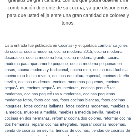
granitos de gran calidad, con los que podrá obtener una
combinación diferente de su cocina, ya que disponemos
para que usted elija entre una gran cantidad de colores y
tonos.
Esta entrada fue publicada en
Cocinas-
y etiquetada
cambiar ca jones
de cocina
,
cocina moderna
,
cocina moderna 2015
,
cocina moderna
decoracion
,
cocina moderna foto
,
cocina moderna granito
,
cocina
moderna para apartamento pequeno
,
cocina moderna pequenas en
casas
,
cocina moderna y tradicional
,
cocina rosa
,
cocina rosa fuchsia
,
cocina rosa fucsia revista
,
cocinas con altura especial
,
cocinas diseño
sevilla
,
cocinas modernas
,
cocinas modernas pequenas
,
cocinas
pequeÃ±as
,
cocinas pequeÃ±as interiores
,
cocinas pequeÃ±as
modernas
,
cocinas pequeÃ±as y modernas
,
cocinas pequenas
modernas fotos
,
fotos cocinas
,
fotos cocinas blancas
,
fotos cocinas
integrales
,
fotos cocinas italianas
,
fotos cocinas modernas
,
muebles a
la medida
,
muebles a medida
,
muebles a medida sevilla
,
muebles
cocinas en dos hermanas
,
reformar cocina dos colores
,
reformar cocina
dos hermanas
,
reparar cocinas integrales
,
reparar cocinas modernas
,
tienda de cocinas en sevilla
,
tiendas de cocinas
,
tiendas de cocinas de