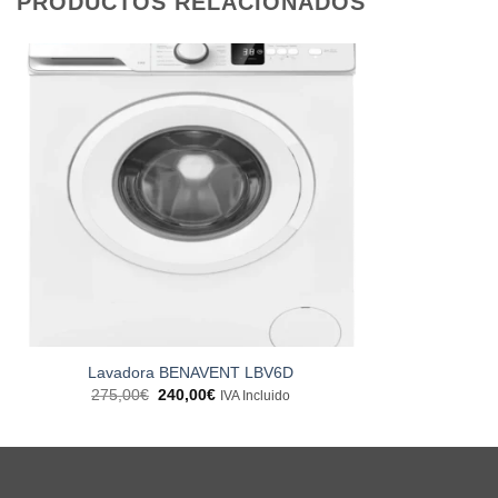
PRODUCTOS RELACIONADOS
Lavadora BENAVENT LBV6D
El
El
275,00
€
240,00
€
IVA Incluido
precio
precio
original
actual
era:
es:
275,00€.
240,00€.