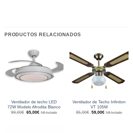
PRODUCTOS RELACIONADOS
Ventilador de techo LED
Ventilador de Techo Infiniton
72W Modelo Afrodita Blanco
VT 105M
El
El
El
El
99,00
€
65,00
€
85,00
€
59,00
€
IVA Incluido
IVA Incluido
precio
precio
precio
precio
original
actual
original
actual
era:
es:
era:
es:
99,00€.
65,00€.
85,00€.
59,00€.