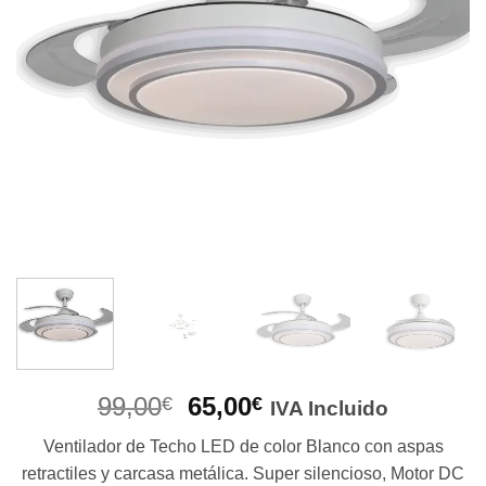
El
El
99,00
65,00
€
€
IVA Incluido
precio
precio
Ventilador de Techo LED de color Blanco con aspas
original
actual
retractiles y carcasa metálica. Super silencioso, Motor DC
era:
es: