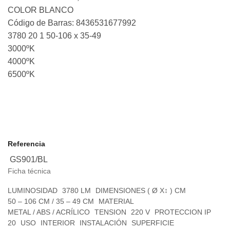
COLOR BLANCO
Código de Barras: 8436531677992
3780 20 1 50-106 x 35-49
3000ºK
4000ºK
6500ºK
Referencia
GS901/BL
Ficha técnica
LUMINOSIDAD
3780 LM
DIMENSIONES ( Ø X↕ ) CM
50 – 106 CM / 35 – 49 CM
MATERIAL
METAL / ABS / ACRÍLICO
TENSION
220 V
PROTECCION IP
20
USO
INTERIOR
INSTALACIÓN
SUPERFICIE