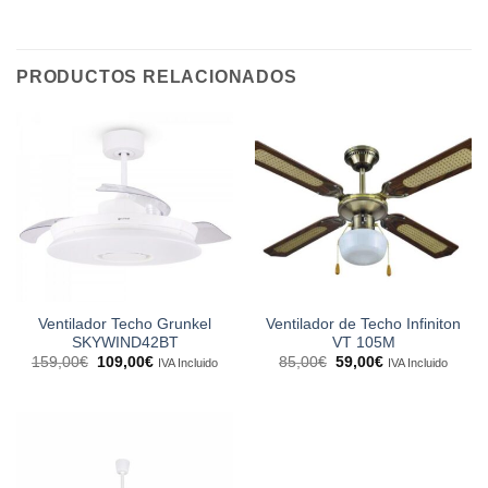
PRODUCTOS RELACIONADOS
Ventilador Techo Grunkel
Ventilador de Techo Infiniton
SKYWIND42BT
VT 105M
El
El
El
El
159,00
€
109,00
€
85,00
€
59,00
€
IVA Incluido
IVA Incluido
precio
precio
precio
precio
original
actual
original
actual
era:
es:
era:
es:
159,00€.
109,00€.
85,00€.
59,00€.