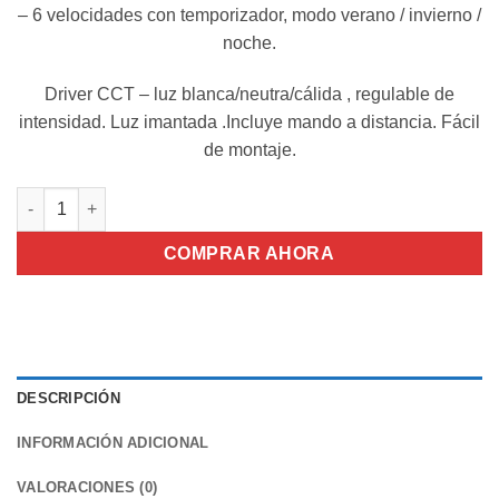
– 6 velocidades con temporizador, modo verano / invierno /
99,00€.
65,00€.
noche.
Driver CCT – luz blanca/neutra/cálida , regulable de
intensidad. Luz imantada .Incluye mando a distancia. Fácil
de montaje.
Ventilador de techo LED 72W Modelo Afrodita Blanco cantidad
COMPRAR AHORA
DESCRIPCIÓN
INFORMACIÓN ADICIONAL
VALORACIONES (0)