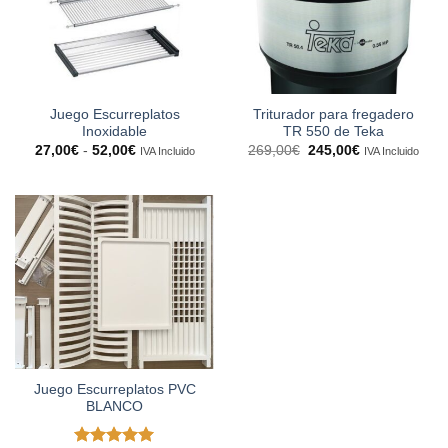
Juego Escurreplatos
Triturador para fregadero
Inoxidable
TR 550 de Teka
Rango
El
El
27,00
€
-
52,00
€
269,00
€
245,00
€
IVA Incluido
IVA Incluido
de
precio
precio
precios:
original
actual
desde
era:
es:
27,00€
269,00€.
245,00€.
hasta
52,00€
Juego Escurreplatos PVC
BLANCO