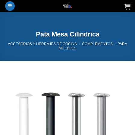
Saltar
al
contenido
Pata Mesa Cilíndrica
ACCESORIOS Y HERRAJES DE COCINA
/
COMPLEMENTOS
/
PARA
MUEBLES