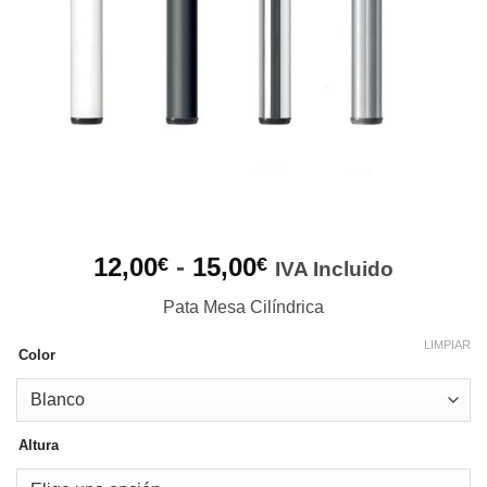
Rango
12,00
-
15,00
€
€
IVA Incluido
de
Pata Mesa Cilíndrica
precios:
desde
LIMPIAR
Color
12,00€
hasta
15,00€
Altura