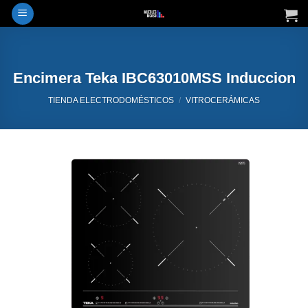
Saltar
al
contenido
Encimera Teka IBC63010MSS Induccion
TIENDA ELECTRODOMÉSTICOS
/
VITROCERÁMICAS