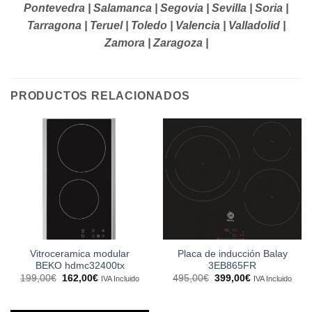
Pontevedra | Salamanca | Segovia | Sevilla | Soria |
Tarragona | Teruel | Toledo | Valencia | Valladolid |
Zamora | Zaragoza |
PRODUCTOS RELACIONADOS
Vitroceramica modular
Placa de inducción Balay
BEKO hdmc32400tx
3EB865FR
El
El
El
El
199,00
€
162,00
€
495,00
€
399,00
€
IVA Incluido
IVA Incluido
precio
precio
precio
precio
original
actual
original
actual
era:
es:
era:
es: