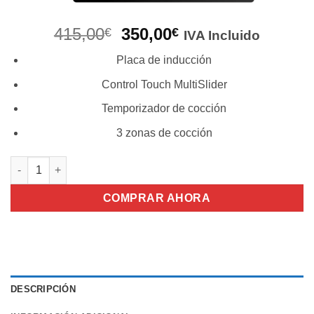
El
El
415,00
350,00
€
€
IVA Incluido
precio
precio
Placa de inducción
original
actual
era:
es:
Control Touch MultiSlider
415,00€.
350,00€.
Temporizador de cocción
3 zonas de cocción
Encimera Teka IBC63010MSS Induccion cantidad
COMPRAR AHORA
DESCRIPCIÓN