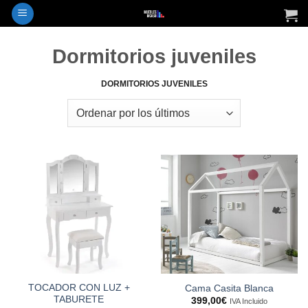
Saltar
al
contenido
Dormitorios juveniles
DORMITORIOS JUVENILES
TOCADOR CON LUZ +
Cama Casita Blanca
TABURETE
399,00
€
IVA Incluido