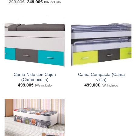
El
El
299,00
€
249,00
€
IVA Incluido
precio
precio
original
actual
era:
es:
299,00€.
249,00€.
Cama Nido con Cajón
Cama Compacta (Cama
(Cama oculta)
vista)
499,00
€
499,00
€
IVA Incluido
IVA Incluido