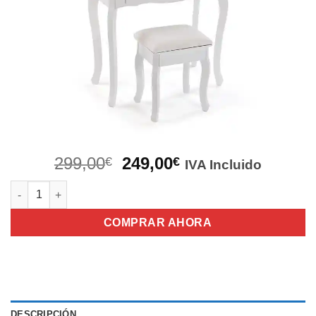
El
El
299,00
249,00
€
€
IVA Incluido
precio
precio
TOCADOR CON LUZ + TABURETE cantidad
original
actual
era:
es:
COMPRAR AHORA
299,00€.
249,00€.
DESCRIPCIÓN