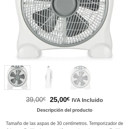
El
El
39,00
25,00
€
€
IVA Incluido
precio
precio
Descripción del producto
original
actual
era:
es:
Tamaño de las aspas de 30 centímetros. Temporizador de
39,00€.
25,00€.