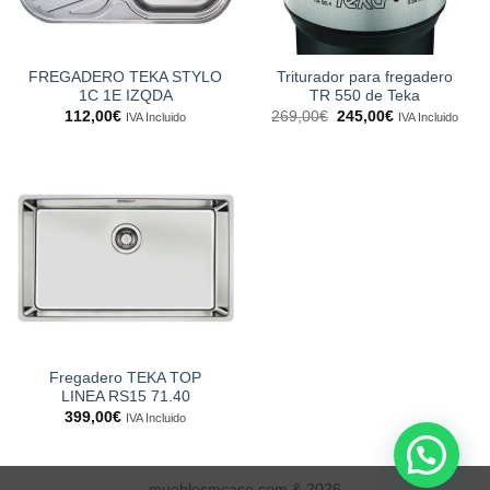
FREGADERO TEKA STYLO
Triturador para fregadero
1C 1E IZQDA
TR 550 de Teka
El
El
112,00
€
269,00
€
245,00
€
IVA Incluido
IVA Incluido
precio
precio
original
actual
era:
es:
269,00€.
245,00€.
Fregadero TEKA TOP
LINEA RS15 71.40
399,00
€
IVA Incluido
mueblesmcaso.com & 2026