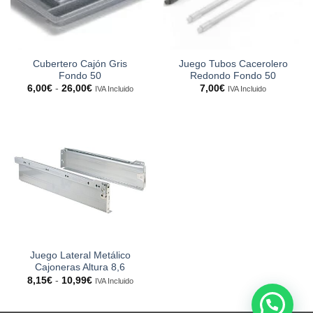
Cubertero Cajón Gris
Juego Tubos Cacerolero
Fondo 50
Redondo Fondo 50
Rango
6,00
€
-
26,00
€
7,00
€
IVA Incluido
IVA Incluido
de
precios:
desde
6,00€
hasta
26,00€
Juego Lateral Metálico
Cajoneras Altura 8,6
Rango
8,15
€
-
10,99
€
IVA Incluido
de
precios:
desde