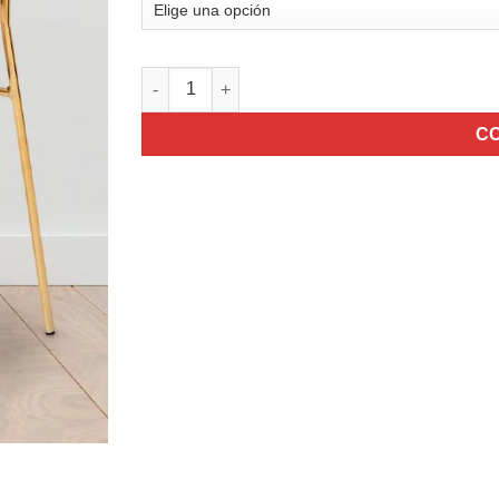
Sillón Comedor Marta Tapizado cantidad
C