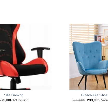
Silla Gaming
Butaca Fija Silvia
El
El
279,00
€
399,00
€
299,00
€
IVA Incluido
IVA I
precio
preci
original
actua