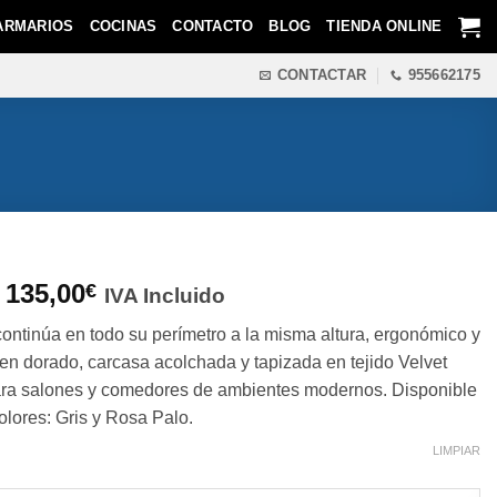
ARMARIOS
COCINAS
CONTACTO
BLOG
TIENDA ONLINE
CONTACTAR
955662175
El
El
135,00
€
IVA Incluido
precio
precio
continúa en todo su perímetro a la misma altura, ergonómico y
original
actual
n dorado, carcasa acolchada y tapizada en tejido Velvet
era:
es:
 para salones y comedores de ambientes modernos. Disponible
399,00€.
135,00€.
olores: Gris y Rosa Palo.
LIMPIAR