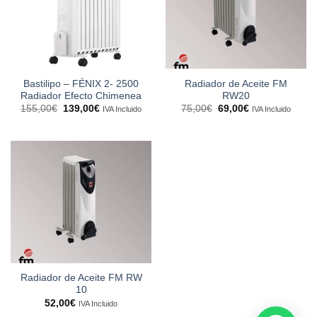
Bastilipo – FÉNIX 2- 2500
Radiador de Aceite FM
Radiador Efecto Chimenea
RW20
El
El
El
El
155,00
€
139,00
€
75,00
€
69,00
€
IVA Incluido
IVA Incluido
precio
precio
precio
precio
original
actual
original
actual
era:
es:
era:
es:
155,00€.
139,00€.
75,00€.
69,00€.
Radiador de Aceite FM RW
10
52,00
€
IVA Incluido