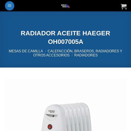
Saltar
al
contenido
RADIADOR ACEITE HAEGER
OH007005A
MESAS DE CAMILLA
/
CALEFACCIÓN, BRASEROS, RADIADORES Y
OTROS ACCESORIOS
/
RADIADORES