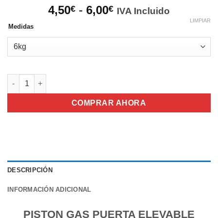
Rango
4,50
-
6,00
€
€
IVA Incluido
de
LIMPIAR
Medidas
precios:
desde
4,50€
hasta
6,00€
PISTON GAS PUERTA ELEVABLE MADERA cantidad
COMPRAR AHORA
DESCRIPCIÓN
INFORMACIÓN ADICIONAL
PISTON GAS PUERTA ELEVABLE