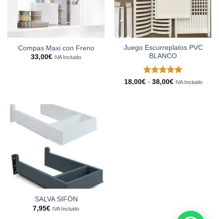
Juego Escurreplatos PVC
Compas Maxi con Freno
BLANCO
33,00
€
IVA Incluido
Valorado
Rango
18,00
€
-
38,00
€
IVA Incluido
de
con
5
de 5
precios:
desde
18,00€
hasta
38,00€
SALVA SIFÓN
7,95
€
IVA Incluido