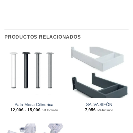
PRODUCTOS RELACIONADOS
Pata Mesa Cilíndrica
SALVA SIFÓN
Rango
12,00
€
-
15,00
€
7,95
€
IVA Incluido
IVA Incluido
de
precios:
desde
12,00€
hasta
15,00€