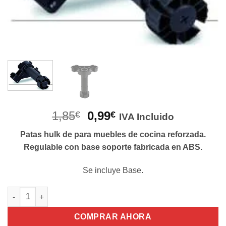
El
El
1,85
0,99
€
€
IVA Incluido
precio
precio
Patas hulk de para muebles de cocina reforzada.
original
actual
Regulable con base soporte fabricada en ABS.
era:
es:
1,85€.
0,99€.
Se incluye Base.
PATA HULK cantidad
COMPRAR AHORA