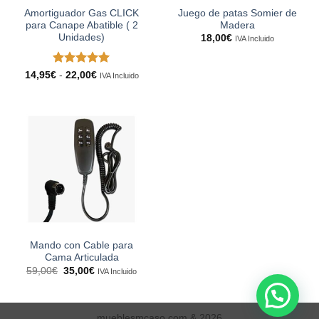
Amortiguador Gas CLICK
Juego de patas Somier de
para Canape Abatible ( 2
Madera
Unidades)
18,00
€
IVA Incluido
Valorado
Rango
14,95
€
-
22,00
€
IVA Incluido
de
con
5
de 5
precios:
desde
14,95€
hasta
22,00€
Mando con Cable para
Cama Articulada
El
El
59,00
€
35,00
€
IVA Incluido
precio
precio
original
actual
era:
es:
59,00€.
35,00€.
mueblesmcaso.com & 2026