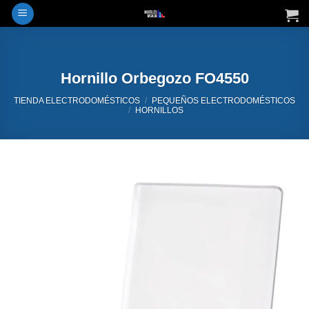
Saltar
al
contenido
Hornillo Orbegozo FO4550
TIENDA ELECTRODOMÉSTICOS
/
PEQUEÑOS ELECTRODOMÉSTICOS
/
HORNILLOS