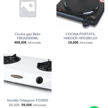
Cocina gas Beko
COCINA PORTATIL
FBG62000WL
HAEGER HP01B012A
409,00
€
19,00
€
IVA Incluido
IVA Incluido
Hornillo Orbegozo FO2600
El
El
69,00
€
59,00
€
IVA Incluido
precio
precio