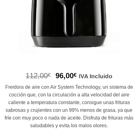
El
El
112,00
96,00
€
€
IVA Incluido
precio
precio
Freidora de aire con Air System Technology, un sistema de
original
actual
cocción que, con la circulación a alta velocidad del aire
era:
es:
caliente a temperatura constante, consigue unas frituras
112,00€.
96,00€.
sabrosas y crujientes con un 99% menos de grasa, ya que
fríe con muy poco o nada de aceite. Disfruta de frituras más
saludables y evita los malos olores.