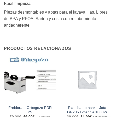
Fácil limpieza
Piezas desmontables y aptas para el lavavajillas. Libres
de BPA y PFOA. Sartén y cesta con recubrimiento
antiadherente.
PRODUCTOS RELACIONADOS
Freidora – Orbegozo FDR
Plancha de asar – Jata
25
GR205 Potencia 1000W
El
El
El
El
59,00
€
49,00
€
39,00
€
34,00
€