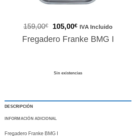
El
El
159,00
105,00
€
€
IVA Incluido
precio
precio
Fregadero Franke BMG I
original
actual
era:
es:
159,00€.
105,00€.
Sin existencias
DESCRIPCIÓN
INFORMACIÓN ADICIONAL
Fregadero Franke BMG I