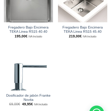
Fregadero Bajo Encimera
Fregadero Bajo Encimera
TEKA Linea RS15 40.40
TEKA Linea RS15 45.40
195,00
€
219,00
€
IVA Incluido
IVA Incluido
Dosificador de jabón Franke
Novita
El
El
69,00
€
49,95
€
IVA Incluido
precio
precio
original
actual