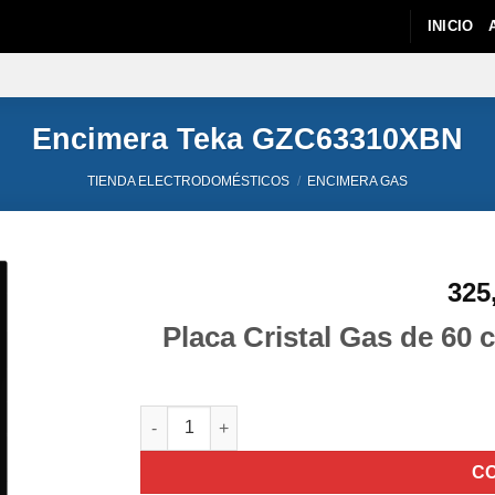
INICIO
Encimera Teka GZC63310XBN
TIENDA ELECTRODOMÉSTICOS
/
ENCIMERA GAS
325
Placa Cristal Gas de 60
Encimera Teka GZC63310XBN cantidad
C