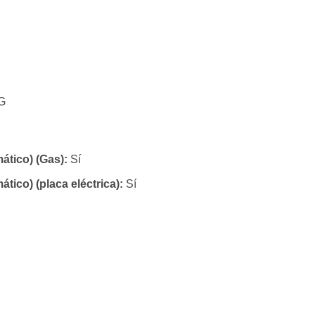
G
ático) (Gas):
Sí
ico) (placa eléctrica):
Sí