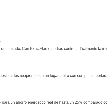
a
a del pasado. Con ExactFlame podrás controlar fácilmente la in
deslizar los recipientes de un lugar a otro con completa liber
ara un ahorro energético real de hasta un 25% comparado con l