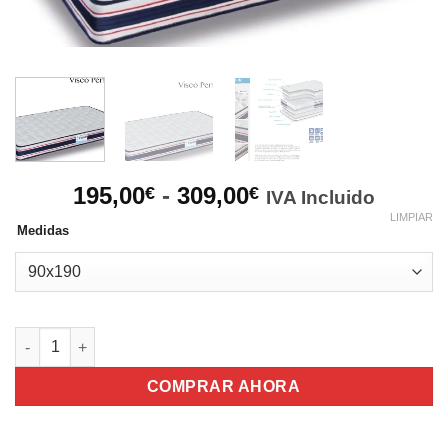
Rango
195,00
-
309,00
€
€
IVA Incluido
de
LIMPIAR
Medidas
precios:
desde
195,00€
hasta
309,00€
Colchón Visco Perfilado SERKADES cantidad
COMPRAR AHORA