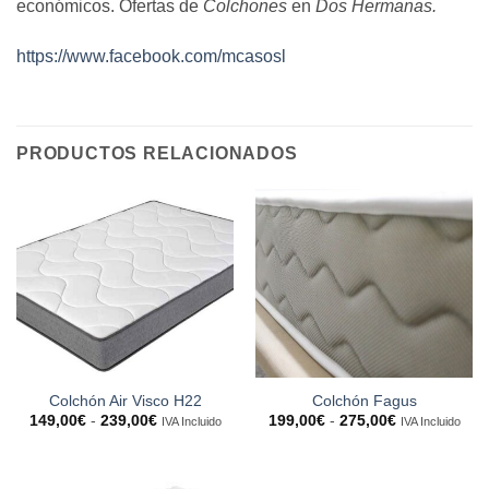
económicos. Ofertas de
Colchones
en
Dos Hermanas.
https://www.facebook.com/mcasosl
PRODUCTOS RELACIONADOS
Colchón Air Visco H22
Colchón Fagus
Rango
Rango
149,00
€
-
239,00
€
199,00
€
-
275,00
€
IVA Incluido
IVA Incluido
de
de
precios:
precios:
desde
desde
149,00€
199,00€