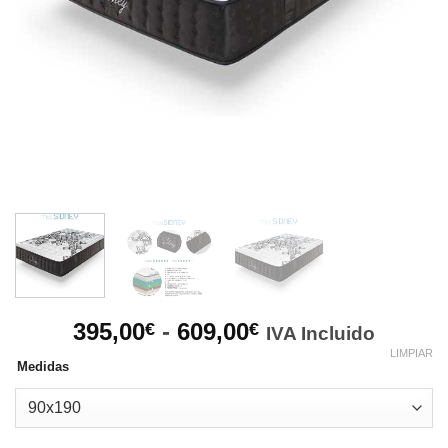
Rango
395,00
-
609,00
€
€
IVA Incluido
de
LIMPIAR
Medidas
precios:
desde
395,00€