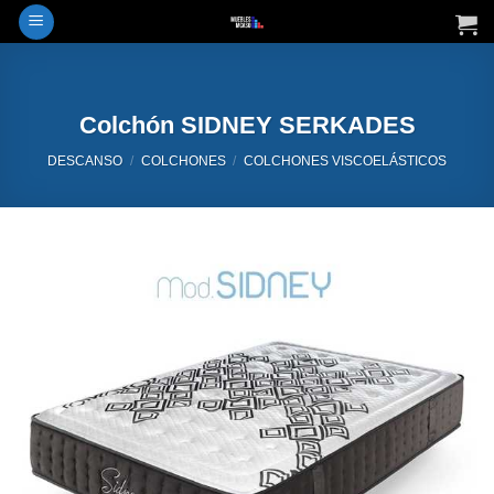
Saltar
al
contenido
Colchón SIDNEY SERKADES
DESCANSO
/
COLCHONES
/
COLCHONES VISCOELÁSTICOS