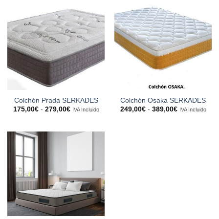
Colchón Prada SERKADES
Colchón Osaka SERKADES
Rango
Rango
175,00
€
-
279,00
€
249,00
€
-
389,00
€
IVA Incluido
IVA Incluido
de
de
precios:
precios:
desde
desde
175,00€
249,00€
hasta
hasta
279,00€
389,00€