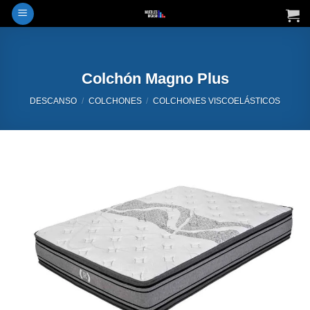
Saltar
al
contenido
Colchón Magno Plus
DESCANSO
/
COLCHONES
/
COLCHONES VISCOELÁSTICOS