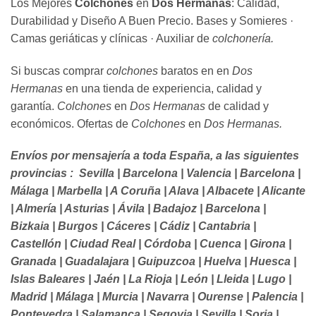
Los Mejores
Colchones
en
Dos Hermanas
: Calidad,
Durabilidad y Diseño A Buen Precio. Bases y Somieres ·
Camas geriáticas y clínicas · Auxiliar de
colchonería.
Si buscas comprar
colchones
baratos en en
Dos
Hermanas
en una tienda de experiencia, calidad y
garantía.
Colchones
en
Dos Hermanas
de calidad y
económicos. Ofertas de
Colchones
en
Dos Hermanas.
Envíos por mensajería a toda España, a las siguientes
provincias : Sevilla | Barcelona | Valencia | Barcelona |
Málaga | Marbella | A Coruña | Alava | Albacete | Alicante
| Almería | Asturias | Ávila | Badajoz | Barcelona |
Bizkaia | Burgos | Cáceres | Cádiz | Cantabria |
Castellón | Ciudad Real | Córdoba | Cuenca | Girona |
Granada | Guadalajara | Guipuzcoa | Huelva | Huesca |
Islas Baleares | Jaén | La Rioja | León | Lleida | Lugo |
Madrid | Málaga | Murcia | Navarra | Ourense | Palencia |
Pontevedra | Salamanca | Segovia | Sevilla | Soria |