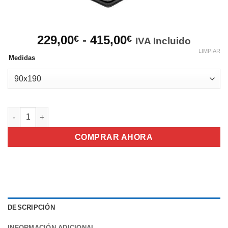
Rango
229,00
-
415,00
€
€
IVA Incluido
de
LIMPIAR
Medidas
precios:
desde
229,00€
hasta
415,00€
Colchón Magno Plus cantidad
COMPRAR AHORA
DESCRIPCIÓN
INFORMACIÓN ADICIONAL