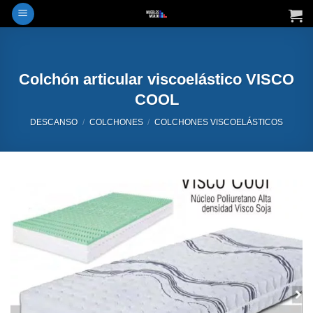
Saltar
al
contenido
Colchón articular viscoelástico VISCO
COOL
DESCANSO
/
COLCHONES
/
COLCHONES VISCOELÁSTICOS