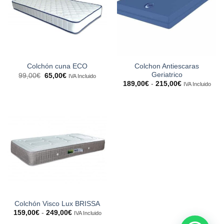
Colchon Antiescaras
Colchón cuna ECO
Geriatrico
El
El
99,00
€
65,00
€
IVA Incluido
precio
precio
Rango
189,00
€
-
215,00
€
IVA Incluido
original
actual
de
era:
es:
precios:
99,00€.
65,00€.
desde
189,00€
hasta
215,00€
Colchón Visco Lux BRISSA
Rango
159,00
€
-
249,00
€
IVA Incluido
de