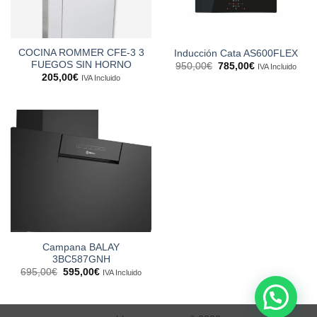
COCINA ROMMER CFE-3 3
Inducción Cata AS600FLEX
FUEGOS SIN HORNO
El
El
950,00
€
785,00
€
IVA Incluido
precio
precio
205,00
€
IVA Incluido
original
actual
era:
es:
950,00€.
785,00€.
Campana BALAY
3BC587GNH
El
El
695,00
€
595,00
€
IVA Incluido
precio
precio
original
actual
era:
es:
695,00€.
595,00€.