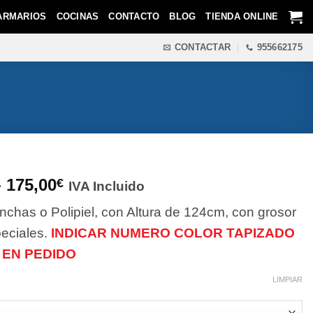
ARMARIOS
COCINAS
CONTACTO
BLOG
TIENDA ONLINE
CONTACTAR
955662175
Rango
-
175,00
€
IVA Incluido
de
chas o Polipiel, con Altura de 124cm, con grosor
precios:
desde
eciales.
INDICAR NUMERO COLOR TAPIZADO
139,00€
EN PEDIDO
hasta
175,00€
LIMPIAR