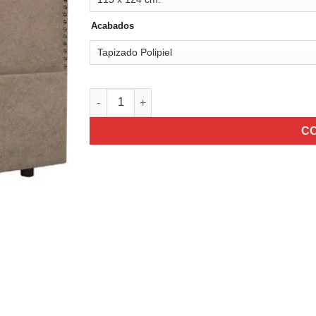
Acabados
Cabecero Tapizado Maera cantidad
C