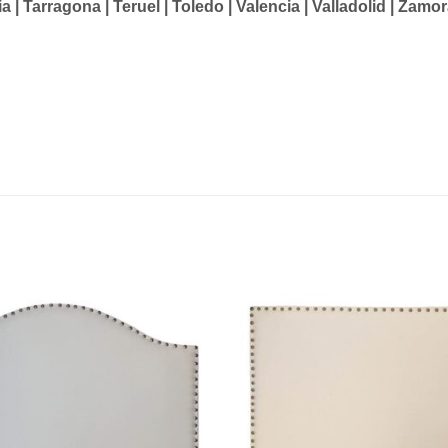
ria | Tarragona | Teruel | Toledo | Valencia | Valladolid | Zamo