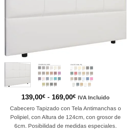
Rango
139,00
-
169,00
€
€
IVA Incluido
de
Cabecero Tapizado con Tela Antimanchas o
precios:
desde
Polipiel, con Altura de 124cm, con grosor de
139,00€
6cm. Posibilidad de medidas especiales.