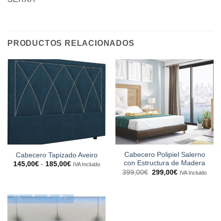
PRODUCTOS RELACIONADOS
Cabecero Polipiel Salerno
Cabecero Tapizado Aveiro
con Estructura de Madera
Rango
145,00
€
-
185,00
€
IVA Incluido
de
El
El
399,00
€
299,00
€
IVA Incluido
precios:
precio
precio
desde
original
actual
145,00€
era:
es:
hasta
399,00€.
299,00€.
185,00€