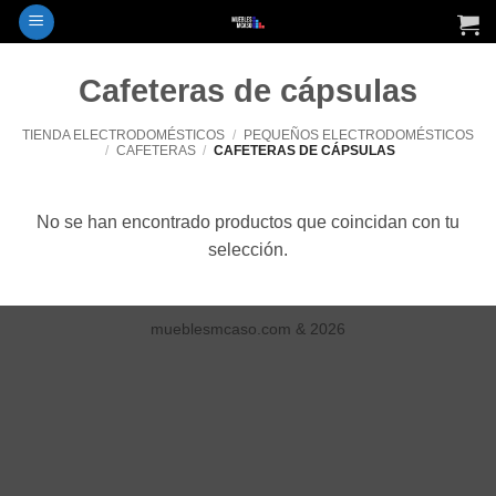
Saltar
al
contenido
Cafeteras de cápsulas
TIENDA ELECTRODOMÉSTICOS
/
PEQUEÑOS ELECTRODOMÉSTICOS
/
CAFETERAS
/
CAFETERAS DE CÁPSULAS
No se han encontrado productos que coincidan con tu
selección.
mueblesmcaso.com & 2026