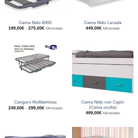
Cama Nido 6000
Cama Nido Lacada
Rango
199,00
€
-
275,00
€
449,00
€
IVA Incluido
IVA Incluido
de
precios:
desde
199,00€
hasta
275,00€
Cama Nido con Cajón
Canguro Multilaminas
(Cama oculta)
Rango
249,00
€
-
299,00
€
IVA Incluido
de
499,00
€
IVA Incluido
precios:
desde
249,00€
hasta
299,00€