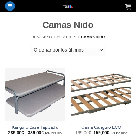
Saltar
al
contenido
Camas Nido
DESCANSO
/
SOMIERES
/
CAMAS NIDO
Kanguro Base Tapizada
Cama Canguro ECO
Rango
El
El
289,00
€
-
339,00
€
199,00
€
159,00
€
IVA Incluido
IVA Incluido