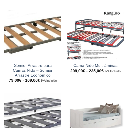
de
precio
precio
precios:
original
actual
desde
era:
es:
289,00€
199,00€.
159,00€.
hasta
339,00€
Somier Arrastre para
Cama Nido Multiláminas
Camas Nido – Somier
Rango
209,00
€
-
235,00
€
IVA Incluido
de
Arrastre Económico
precios:
Rango
79,00
€
-
109,00
€
IVA Incluido
desde
de
209,00€
precios:
hasta
desde
235,00€
79,00€
hasta
109,00€