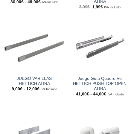
ATIRA
Rango
36,00
€
-
49,00
€
IVA Incluido
de
El
El
3,99
€
1,99
€
IVA Incluido
precios:
precio
precio
desde
original
actual
36,00€
era:
es:
hasta
3,99€.
1,99€.
49,00€
JUEGO VARILLAS
Juego Guía Quadro V6
HETTICH ATIRA
HETTICH PUSH TOP OPEN
ATIRA
Rango
9,00
€
-
12,00
€
IVA Incluido
de
Rango
41,00
€
-
44,00
€
IVA Incluido
precios:
de
desde
precios:
9,00€
desde
hasta
41,00€
12,00€
hasta
44,00€