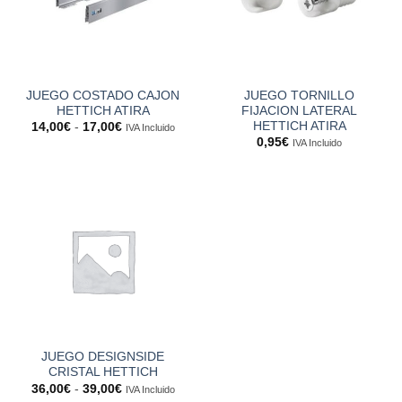
JUEGO COSTADO CAJON
JUEGO TORNILLO
HETTICH ATIRA
FIJACION LATERAL
HETTICH ATIRA
Rango
14,00
€
-
17,00
€
IVA Incluido
de
0,95
€
IVA Incluido
precios:
desde
14,00€
hasta
17,00€
JUEGO DESIGNSIDE
CRISTAL HETTICH
Rango
36,00
€
-
39,00
€
IVA Incluido
de