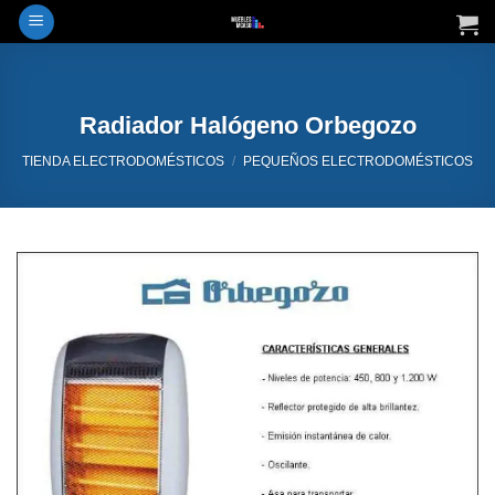
Saltar
al
contenido
Radiador Halógeno Orbegozo
TIENDA ELECTRODOMÉSTICOS
/
PEQUEÑOS ELECTRODOMÉSTICOS