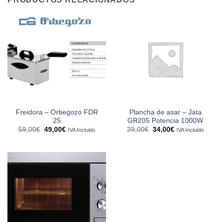
Freidora – Orbegozo FDR
Plancha de asar – Jata
25
GR205 Potencia 1000W
El
El
El
El
59,00
€
49,00
€
39,00
€
34,00
€
IVA Incluido
IVA Incluido
precio
precio
precio
precio
original
actual
original
actual
era:
es:
era:
es:
59,00€.
49,00€.
39,00€.
34,00€.